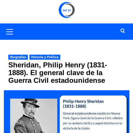
Saltar
al
contenido
Menú
primario
Biografías
Historia y Política
Sheridan, Philip Henry (1831-
1888). El general clave de la
Guerra Civil estadounidense