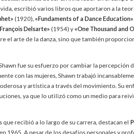
 vida, escribió varios libros que aportaron a la teor
phet»
(1920),
«Fundaments of a Dance Education»
François Delsarte»
(1954) y
«One Thousand and O
bre el arte de la danza, sino que también proporci
Shawn fue su esfuerzo por cambiar la percepción de
mente con las mujeres, Shawn trabajó incansablem
derosa y artística a través del movimiento. Su en
uciones, ya que lo utilizó como un medio para rei
 que recibió a lo largo de su carrera, destacan el
P
en 1965. A pesar de los desafíos personales y profe