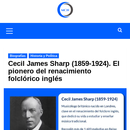
Saltar
al
contenido
Menú
primario
Biografías
Historia y Política
Cecil James Sharp (1859-1924). El
pionero del renacimiento
folclórico inglés