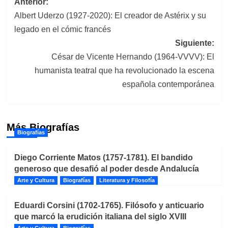
Navegación
Anterior:
Albert Uderzo (1927-2020): El creador de Astérix y su
de
legado en el cómic francés
entradas
Siguiente:
César de Vicente Hernando (1964-VVVV): El
humanista teatral que ha revolucionado la escena
española contemporánea
Más Biografías
Biografías
Diego Corriente Matos (1757-1781). El bandido
generoso que desafió al poder desde Andalucía
Arte y Cultura
Biografías
Literatura y Filosofía
Eduardi Corsini (1702-1765). Filósofo y anticuario
que marcó la erudición italiana del siglo XVIII
Arte y Cultura
Biografías