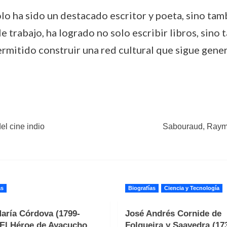
solo ha sido un destacado escritor y poeta, sino ta
e trabajo, ha logrado no solo escribir libros, sino
a permitido construir una red cultural que sigue ge
el cine indio
Sabouraud, Raymo
as
Biografías
Ciencia y Tecnología
aría Córdova (1799-
José Andrés Cornide de
 El Héroe de Ayacucho
Folgueira y Saavedra (17