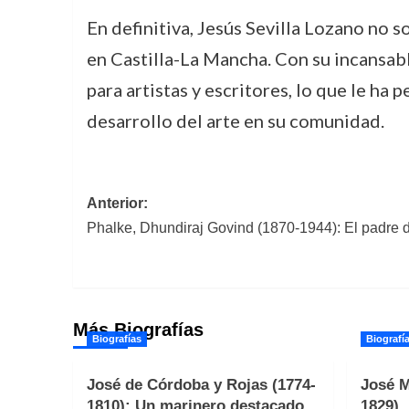
En definitiva, Jesús Sevilla Lozano no 
en Castilla-La Mancha. Con su incansabl
para artistas y escritores, lo que le h
desarrollo del arte en su comunidad.
Navegación
Anterior:
Phalke, Dhundiraj Govind (1870-1944): El padre d
de
entradas
Más Biografías
Biografías
Biografí
José de Córdoba y Rojas (1774-
José M
1810): Un marinero destacado
1829).