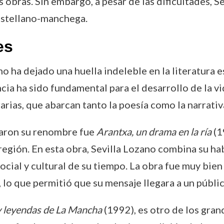
s obras. Sin embargo, a pesar de las dificultades,
astellano-manchega.
es
ano ha dejado una huella indeleble en la literatura 
ia ha sido fundamental para el desarrollo de la vi
arias, que abarcan tanto la poesía como la narrativ
daron su renombre fue
Arantxa, un drama en la ría
(1
 región. En esta obra, Sevilla Lozano combina su ha
cial y cultural de su tiempo. La obra fue muy bie
s, lo que permitió que su mensaje llegara a un públi
y leyendas de La Mancha
(1992), es otro de los grand