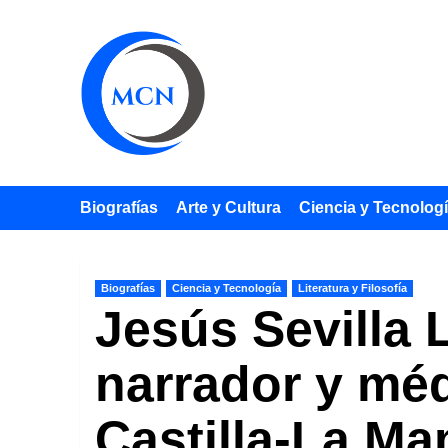
Saltar
al
contenido
Biografías
Arte y Cultura
Ciencia y Tecnolog
Biografías
Ciencia y Tecnología
Literatura y Filosofía
Jesús Sevilla 
narrador y méd
Castilla-La M