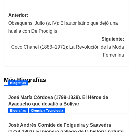
Navegación
Anterior:
Obsequens, Julio (s. IV): El autor latino que dejó una
de
huella con De Prodigiis
entradas
Siguiente:
Coco Chanel (1883–1971): La Revolución de la Moda
Femenina
Más Biografías
Biografías
José María Córdova (1799-1829). El Héroe de
Ayacucho que desafió a Bolívar
Biografías
Ciencia y Tecnología
José Andrés Cornide de Folgueira y Saavedra
(1734-1803). El pionero gallego de la historia natural