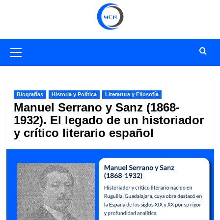
Saltar
al
contenido
Menú
primario
Biografías
Historia y Política
Literatura y Filosofía
Manuel Serrano y Sanz (1868-
1932). El legado de un historiador
y crítico literario español