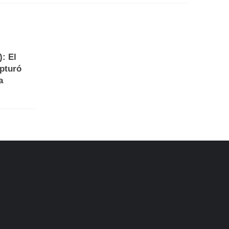
: El
apturó
a