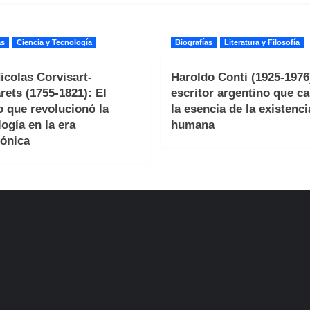
as
Ciencia y Tecnología
Biografías
Literatura y Filosofía
icolas Corvisart-
Haroldo Conti (1925-1976)
ets (1755-1821): El
escritor argentino que c
 que revolucionó la
la esencia de la existenci
logía en la era
humana
ónica