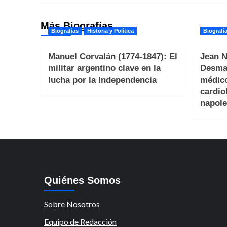
entradas
Más Biografías
Biografías
Historia y Política
Biografí
Manuel Corvalán (1774-1847): El
Jean N
militar argentino clave en la
Desmar
lucha por la Independencia
médico
cardio
napole
Quiénes Somos
Sobre Nosotros
Equipo de Redacción