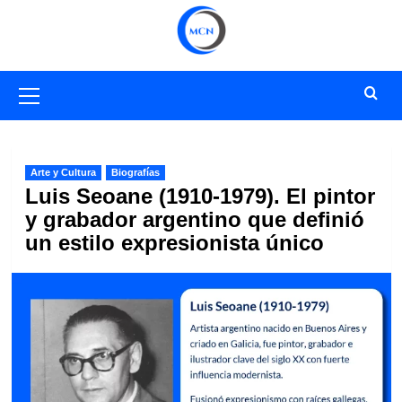
Saltar
al
contenido
Menú
primario
Arte y Cultura
Biografías
Luis Seoane (1910-1979). El pintor
y grabador argentino que definió
un estilo expresionista único