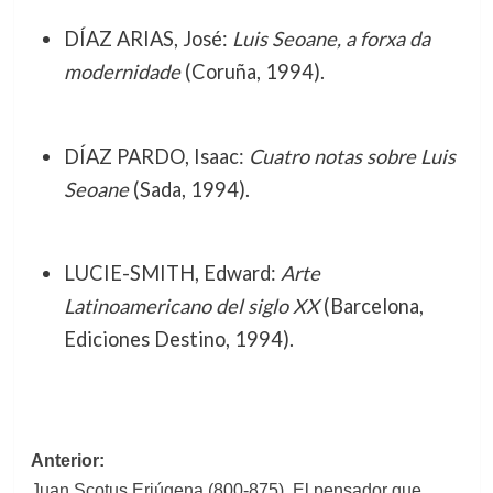
DÍAZ ARIAS, José:
Luis Seoane, a forxa da
modernidade
(Coruña, 1994).
DÍAZ PARDO, Isaac:
Cuatro notas sobre Luis
Seoane
(Sada, 1994).
LUCIE-SMITH, Edward:
Arte
Latinoamericano del siglo XX
(Barcelona,
Ediciones Destino, 1994).
Navegación
Anterior:
Juan Scotus Eriúgena (800-875). El pensador que