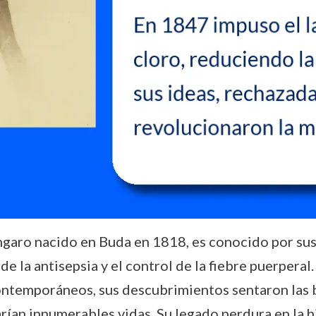
garo nacido en Buda en 1818, es conocido por sus
e la antisepsia y el control de la fiebre puerpera
ontemporáneos, sus descubrimientos sentaron las 
rían innumerables vidas. Su legado perdura en la 