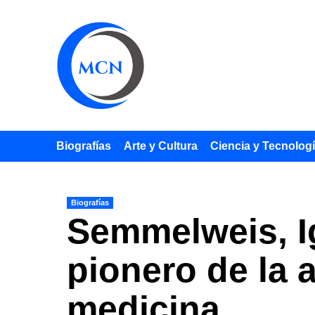
Saltar
al
contenido
Biografías
Arte y Cultura
Ciencia y Tecnolog
Biografías
Semmelweis, Ig
pionero de la 
medicina