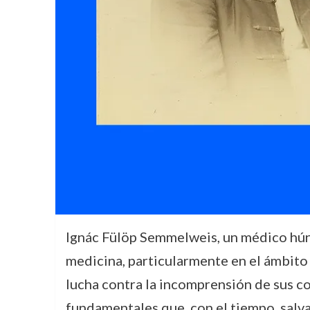
Ignác Fülöp Semmelweis, un médico hún
medicina, particularmente en el ámbito d
lucha contra la incomprensión de sus c
fundamentales que, con el tiempo, salva