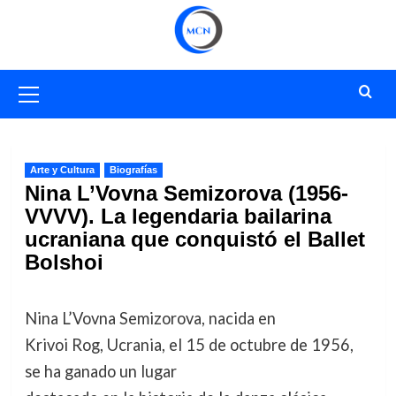
Saltar
al
contenido
Menú
primario
Arte y Cultura
Biografías
Nina L’Vovna Semizorova (1956-
VVVV). La legendaria bailarina
ucraniana que conquistó el Ballet
Bolshoi
Nina L’Vovna Semizorova, nacida en
Krivoi Rog, Ucrania, el 15 de octubre de 1956,
se ha ganado un lugar