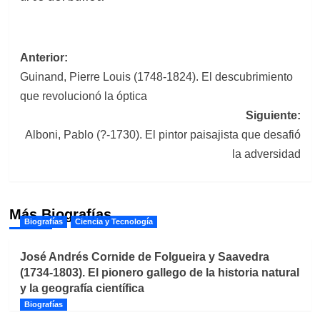
Navegación
Anterior:
Guinand, Pierre Louis (1748-1824). El descubrimiento
de
que revolucionó la óptica
entradas
Siguiente:
Alboni, Pablo (?-1730). El pintor paisajista que desafió
la adversidad
Más Biografías
Biografías
Ciencia y Tecnología
José Andrés Cornide de Folgueira y Saavedra
(1734-1803). El pionero gallego de la historia natural
y la geografía científica
Biografías