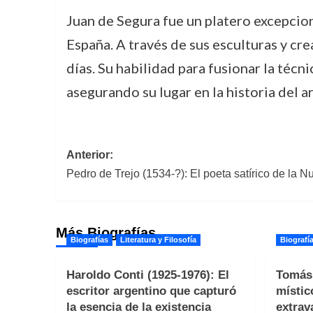
Juan de Segura fue un platero excepcion
España. A través de sus esculturas y cre
días. Su habilidad para fusionar la técn
asegurando su lugar en la historia del a
Navegación
Anterior:
Pedro de Trejo (1534-?): El poeta satírico de la 
de
entradas
Más Biografías
Biografías
Literatura y Filosofía
Biografí
Haroldo Conti (1925-1976): El
Tomás 
escritor argentino que capturó
místic
la esencia de la existencia
extrav