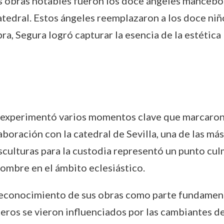
us obras notables fueron los doce ángeles mancebos
catedral. Estos ángeles reemplazaron a los doce n
bra, Segura logró capturar la esencia de la estétic
a experimentó varios momentos clave que marcaron 
boración con la catedral de Sevilla, una de las má
esculturas para la custodia representó un punto cu
ombre en el ámbito eclesiástico.
reconocimiento de sus obras como parte fundamenta
ateros se vieron influenciados por las cambiantes de