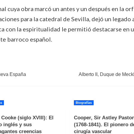
al cuya obra marcó un antes y un después en la orfe
aciones para la catedral de Sevilla, dejó un legado
ica con la espiritualidad le permitió destacarse en
rte barroco español.
Nueva España
Alberto II, Duque de Meck
as
Biografías
Cooke (siglo XVIII): El
Cooper, Sir Astley Pasto
o inglés y sus
(1768-1841). El pionero d
agantes creencias
cirugía vascular