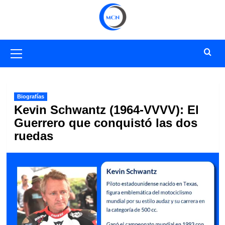
Saltar
al
contenido
Menú
primario
Biografías
Kevin Schwantz (1964-VVVV): El
Guerrero que conquistó las dos
ruedas