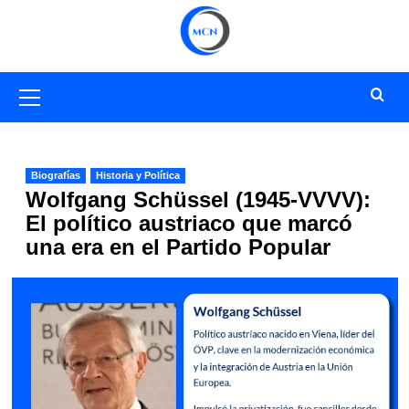
Saltar
al
contenido
Menú
primario
Biografías
Historia y Política
Wolfgang Schüssel (1945-VVVV):
El político austriaco que marcó
una era en el Partido Popular