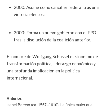
2000: Asume como canciller federal tras una
victoria electoral.
2003: Forma un nuevo gobierno con el FPÖ
tras la disolución de la coalición anterior.
El nombre de Wolfgang Schüssel es sinónimo de
transformación política, liderazgo económico y
una profunda implicación en la política
internacional.
Navegación
Anterior:
Isabel Barreto (ca. 1567–1610): La única mujer que