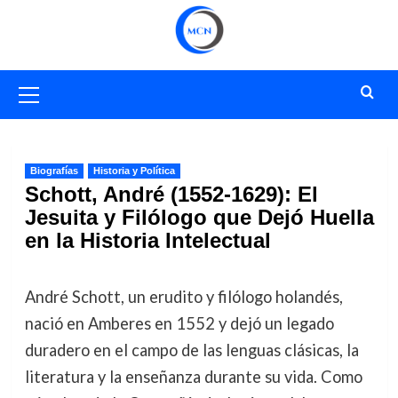
Saltar
al
contenido
Menú
primario
Biografías
Historia y Política
Schott, André (1552-1629): El
Jesuita y Filólogo que Dejó Huella
en la Historia Intelectual
André Schott, un erudito y filólogo holandés,
nació en Amberes en 1552 y dejó un legado
duradero en el campo de las lenguas clásicas, la
literatura y la enseñanza durante su vida. Como