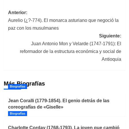
Navegación
Anterior:
Aurelio (¿?-774). El monarca asturiano que negoció la
de
paz con los musulmanes
entradas
Siguiente:
Juan Antonio Mon y Velarde (1747-1791): El
reformador de la estructura económica y social de
Antioquia
Más Biografías
Biografías
Jean Coralli (1779-1854). El genio detrás de las
coreografías de «Giselle»
Biografías
Charlotte Corday (1768-1793). La joven que cambió