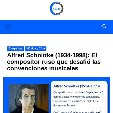
Saltar
al
contenido
Menú
primario
Biografías
Música y Cine
Alfred Schnittke (1934-1998): El
compositor ruso que desafió las
convenciones musicales