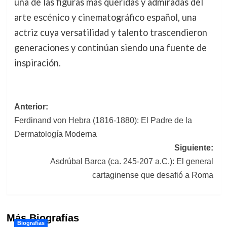
una de las figuras más queridas y admiradas del
arte escénico y cinematográfico español, una
actriz cuya versatilidad y talento trascendieron
generaciones y continúan siendo una fuente de
inspiración.
Navegación
Anterior:
Ferdinand von Hebra (1816-1880): El Padre de la
de
Dermatología Moderna
entradas
Siguiente:
Asdrúbal Barca (ca. 245-207 a.C.): El general
cartaginense que desafió a Roma
Más Biografías
Biografías