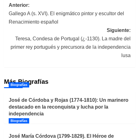
Navegación
Anterior:
Gallego A (s. XVI). El enigmático pintor y escultor del
de
Renacimiento español
entradas
Siguiente:
Teresa, Condesa de Portugal (¿-1130). La madre del
primer rey portugués y precursora de la independencia
lusa
Más Biografías
Biografías
José de Córdoba y Rojas (1774-1810): Un marinero
destacado en la reconquista y lucha por la
independencia
Biografías
José María Córdova (1799-1829). El Héroe de