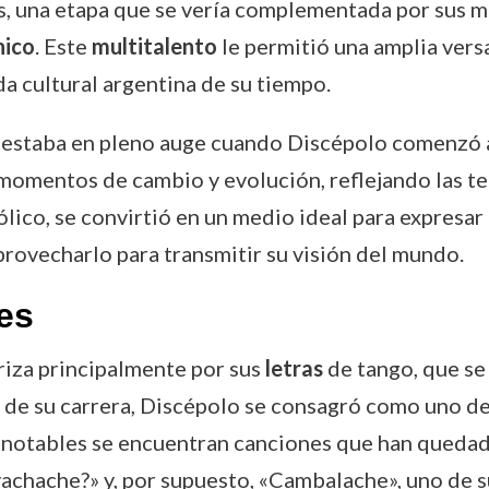
es, una etapa que se vería complementada por sus 
nico
. Este
multitalento
le permitió una amplia vers
da cultural argentina de su tiempo.
ía, estaba en pleno auge cuando Discépolo comenzó
momentos de cambio y evolución, reflejando las tens
lico, se convirtió en un medio ideal para expresar 
rovecharlo para transmitir su visión del mundo.
es
riza principalmente por sus
letras
de tango, que se 
o de su carrera, Discépolo se consagró como uno de
s notables se encuentran canciones que han queda
 vachache?» y, por supuesto, «Cambalache», uno de