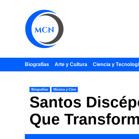
Saltar
al
contenido
Biografías
Arte y Cultura
Ciencia y Tecnolog
Biografías
Música y Cine
Santos Discép
Que Transform