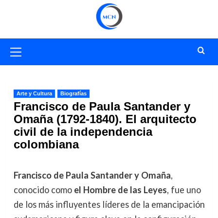
Saltar
al
contenido
Menú
primario
Arte y Cultura
Biografías
Francisco de Paula Santander y
Omaña (1792-1840). El arquitecto
civil de la independencia
colombiana
Francisco de Paula Santander y Omaña
,
conocido como
el Hombre de las Leyes
, fue uno
de los más influyentes líderes de la emancipación