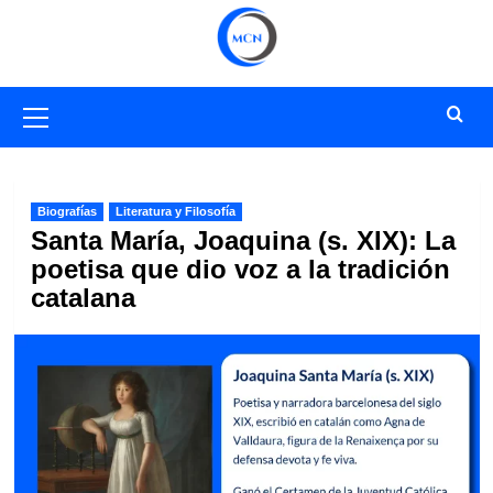
Saltar
al
contenido
Menú
primario
Biografías
Literatura y Filosofía
Santa María, Joaquina (s. XIX): La
poetisa que dio voz a la tradición
catalana