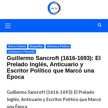
Saltar
al
contenido
Menú
primario
Arte y Cultura
Biografías
Historia y Política
Literatura y Filosofía
Guillermo Sancroft (1616-1693): El
Prelado Inglés, Anticuario y
Escritor Político que Marcó una
Época
Guillermo Sancroft (1616-1693): El Prelado
Inglés, Anticuario y Escritor Político que Marcó
una Época