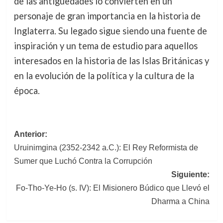
de las antigüedades lo convierten en un
personaje de gran importancia en la historia de
Inglaterra. Su legado sigue siendo una fuente de
inspiración y un tema de estudio para aquellos
interesados en la historia de las Islas Británicas y
en la evolución de la política y la cultura de la
época.
Navegación
Anterior:
Uruinimgina (2352-2342 a.C.): El Rey Reformista de
de
Sumer que Luchó Contra la Corrupción
entradas
Siguiente:
Fo-Tho-Ye-Ho (s. IV): El Misionero Búdico que Llevó el
Dharma a China