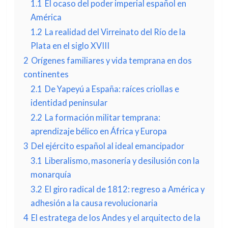
1.1
El ocaso del poder imperial español en
América
1.2
La realidad del Virreinato del Río de la
Plata en el siglo XVIII
2
Orígenes familiares y vida temprana en dos
continentes
2.1
De Yapeyú a España: raíces criollas e
identidad peninsular
2.2
La formación militar temprana:
aprendizaje bélico en África y Europa
3
Del ejército español al ideal emancipador
3.1
Liberalismo, masonería y desilusión con la
monarquía
3.2
El giro radical de 1812: regreso a América y
adhesión a la causa revolucionaria
4
El estratega de los Andes y el arquitecto de la