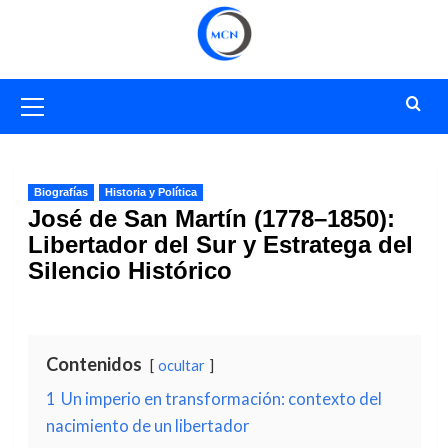
Saltar
al
contenido
Menú
primario
Biografías
Historia y Política
José de San Martín (1778–1850):
Libertador del Sur y Estratega del
Silencio Histórico
Contenidos
ocultar
1
Un imperio en transformación: contexto del
nacimiento de un libertador