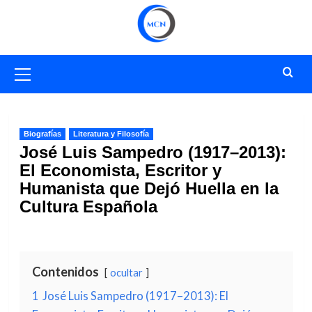
Saltar
al
contenido
Menú
primario
Biografías
Literatura y Filosofía
José Luis Sampedro (1917–2013):
El Economista, Escritor y
Humanista que Dejó Huella en la
Cultura Española
Contenidos
ocultar
1
José Luis Sampedro (1917–2013): El