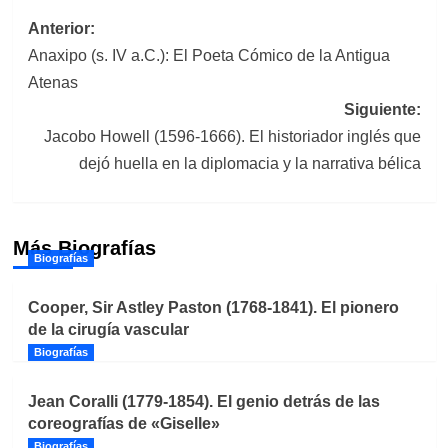
Navegación
Anterior:
Anaxipo (s. IV a.C.): El Poeta Cómico de la Antigua
de
Atenas
entradas
Siguiente:
Jacobo Howell (1596-1666). El historiador inglés que
dejó huella en la diplomacia y la narrativa bélica
Más Biografías
Biografías
Cooper, Sir Astley Paston (1768-1841). El pionero
de la cirugía vascular
Biografías
Jean Coralli (1779-1854). El genio detrás de las
coreografías de «Giselle»
Biografías