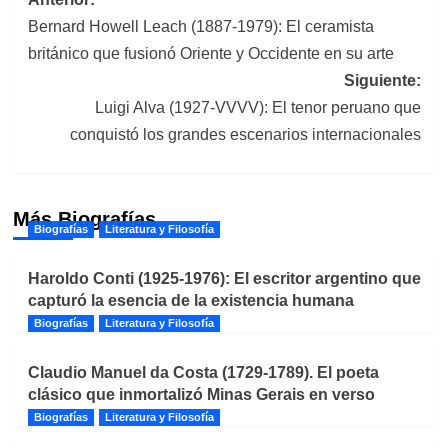
Navegación
Bernard Howell Leach (1887-1979): El ceramista
de
británico que fusionó Oriente y Occidente en su arte
entradas
Siguiente:
Luigi Alva (1927-VVVV): El tenor peruano que
conquistó los grandes escenarios internacionales
Más Biografías
Biografías
Literatura y Filosofía
Haroldo Conti (1925-1976): El escritor argentino que
capturó la esencia de la existencia humana
Biografías
Literatura y Filosofía
Claudio Manuel da Costa (1729-1789). El poeta
clásico que inmortalizó Minas Gerais en verso
Biografías
Literatura y Filosofía