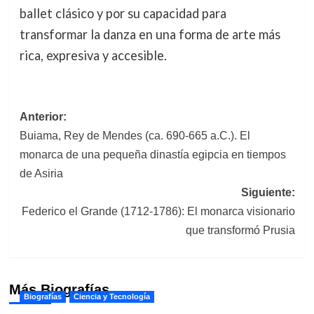
ballet clásico y por su capacidad para
transformar la danza en una forma de arte más
rica, expresiva y accesible.
Navegación
Anterior:
Buiama, Rey de Mendes (ca. 690-665 a.C.). El
de
monarca de una pequeña dinastía egipcia en tiempos
entradas
de Asiria
Siguiente:
Federico el Grande (1712-1786): El monarca visionario
que transformó Prusia
Más Biografías
Biografías
Ciencia y Tecnología