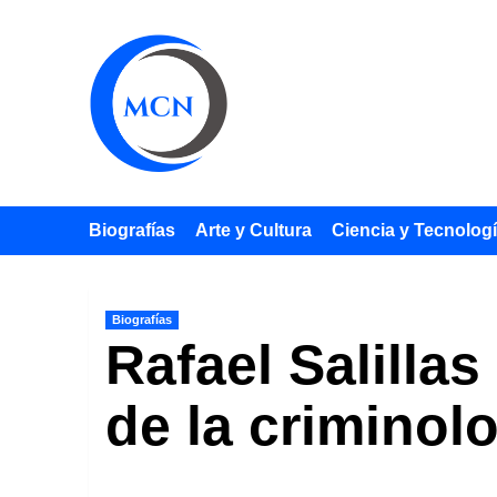
Saltar
al
contenido
Biografías
Arte y Cultura
Ciencia y Tecnolog
Biografías
Rafael Salilla
de la criminol