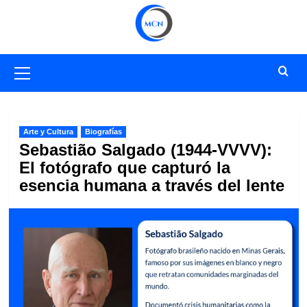
Saltar
al
contenido
Menú
primario
Arte y Cultura
Biografías
Sebastião Salgado (1944-VVVV):
El fotógrafo que capturó la
esencia humana a través del lente