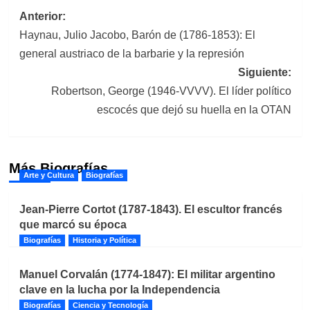
Navegación
Anterior:
Haynau, Julio Jacobo, Barón de (1786-1853): El
de
general austriaco de la barbarie y la represión
entradas
Siguiente:
Robertson, George (1946-VVVV). El líder político
escocés que dejó su huella en la OTAN
Más Biografías
Arte y Cultura
Biografías
Jean-Pierre Cortot (1787-1843). El escultor francés
que marcó su época
Biografías
Historia y Política
Manuel Corvalán (1774-1847): El militar argentino
clave en la lucha por la Independencia
Biografías
Ciencia y Tecnología