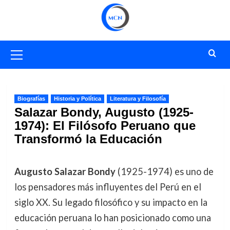
Saltar
al
contenido
Menú
primario
Biografías
Historia y Política
Literatura y Filosofía
Salazar Bondy, Augusto (1925-
1974): El Filósofo Peruano que
Transformó la Educación
Augusto Salazar Bondy
(1925-1974) es uno de
los pensadores más influyentes del Perú en el
siglo XX. Su legado filosófico y su impacto en la
educación peruana lo han posicionado como una