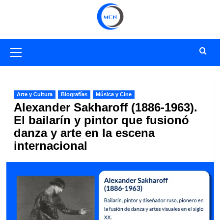
Saltar
al
contenido
Menú
primario
Arte y Cultura
Biografías
Música y Cine
Alexander Sakharoff (1886-1963).
El bailarín y pintor que fusionó
danza y arte en la escena
internacional