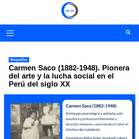
Saltar
al
contenido
Menú
primario
Biografías
Carmen Saco (1882-1948). Pionera
del arte y la lucha social en el
Perú del siglo XX