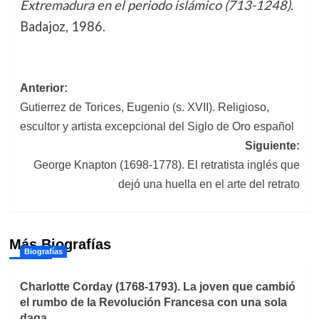
Extremadura en el periodo islámico (713-1248)
.
Badajoz, 1986.
Navegación
Anterior:
Gutierrez de Torices, Eugenio (s. XVII). Religioso,
de
escultor y artista excepcional del Siglo de Oro español
entradas
Siguiente:
George Knapton (1698-1778). El retratista inglés que
dejó una huella en el arte del retrato
Más Biografías
Biografías
Charlotte Corday (1768-1793). La joven que cambió
el rumbo de la Revolución Francesa con una sola
daga