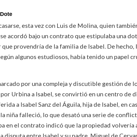
 Dote
 casarse, esta vez con Luis de Molina, quien tambi
 se acordó bajo un contrato que estipulaba una do
 que provendría de la familia de Isabel. De hecho, 
egún algunos estudiosos, había tenido un papel cru
rcado por una compleja y discutible gestión de los 
or Urbina a Isabel, se convirtió en un centro de d
erida a Isabel Sanz del Águila, hija de Isabel, en c
a niña falleció, lo que desató una serie de conflic
a en el contrato indicó que la propiedad volvería a 
 disputa entre Isabel y su padre, Miguel de Cerva