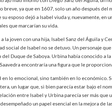
ntrajo matrimonio con Diego Sanz del Águila, un h
o breve, ya que en 1607, solo un año después del m
su esposo dejó a Isabel viuda y, nuevamente, en un
ales que marcarían su vida.
a la joven con una hija, Isabel Sanz del Águila y C
ad social de Isabel no se detuvo. Un personaje que 
o del Duque de Saboya. Urbina había conocido a la
de Saavedra encontraría una figura que le proporcio
l en lo emocional, sino también en lo económico. 
tera, un lugar que, si bien parecía estar bajo el n
 relación entre Isabel y Urbina parecía ser más que
desempeñado un papel esencial en la mejora de la