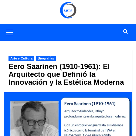
Saltar
al
contenido
Menú
primario
Arte y Cultura
Biografías
Eero Saarinen (1910-1961): El
Arquitecto que Definió la
Innovación y la Estética Moderna