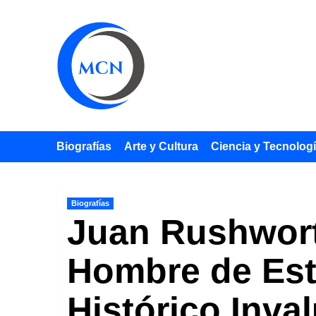
Saltar
al
contenido
Biografías
Arte y Cultura
Ciencia y Tecnolog
Biografías
Juan Rushwort
Hombre de Est
Histórico Inva