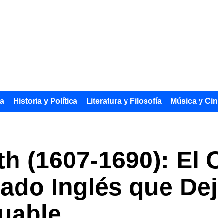
ía
Historia y Política
Literatura y Filosofía
Música y Cin
h (1607-1690): El 
ado Inglés que De
luable