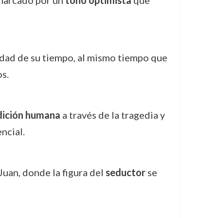
, marcado por un
tono optimista
que
iedad de su tiempo, al mismo tiempo que
s.
dición humana
a través de la tragedia y
ncial.
uan, donde la figura del
seductor
se