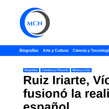
Saltar
al
contenido
Biografías
Arte y Cultura
Ciencia y Tecnolog
Biografías
Literatura y Filosofía
Música y Cine
Ruiz Iriarte, V
fusionó la real
español