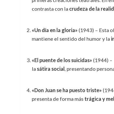
primeras creaciones teatrales. En ell
contrasta con la
crudeza de la reali
«Un día en la gloria»
(1943) – Esta o
mantiene el sentido del humor y la
i
«El puente de los suicidas»
(1944) – 
la
sátira social
, presentando personaj
«Don Juan se ha puesto triste»
(1946
presenta de forma más
trágica y me