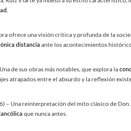
a, Ruiz Iriarte ya muestra su estilo característico
dad
.
bra ofrece una visión crítica y profunda de la soc
rónica distancia
ante los acontecimientos histórico
Una de sus obras más notables, que explora la
con
es atrapados entre el absurdo y la reflexión existe
) – Una reinterpretación del mito clásico de Don J
lancólica
que nunca antes.