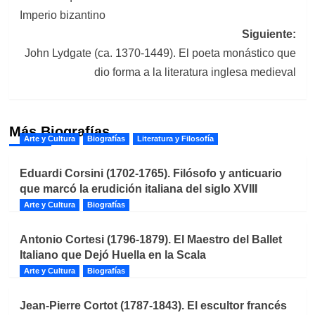
entradas
Imperio bizantino
Siguiente:
John Lydgate (ca. 1370-1449). El poeta monástico que
dio forma a la literatura inglesa medieval
Más Biografías
Arte y Cultura
Biografías
Literatura y Filosofía
Eduardi Corsini (1702-1765). Filósofo y anticuario
que marcó la erudición italiana del siglo XVIII
Arte y Cultura
Biografías
Antonio Cortesi (1796-1879). El Maestro del Ballet
Italiano que Dejó Huella en la Scala
Arte y Cultura
Biografías
Jean-Pierre Cortot (1787-1843). El escultor francés