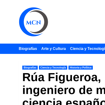
Saltar
al
contenido
Biografías
Arte y Cultura
Ciencia y Tecnolog
Biografías
Ciencia y Tecnología
Historia y Política
Rúa Figueroa, 
ingeniero de m
ciencia españo