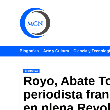
Saltar
al
contenido
Biografías
Arte y Cultura
Ciencia y Tecnolog
Biografías
Royo, Abate T
periodista fra
en plena Revo