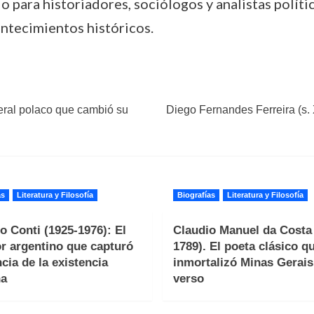
io para historiadores, sociólogos y analistas polí
ontecimientos históricos.
neral polaco que cambió su
Diego Fernandes Ferreira (s. 
as
Literatura y Filosofía
Biografías
Literatura y Filosofía
o Conti (1925-1976): El
Claudio Manuel da Costa 
or argentino que capturó
1789). El poeta clásico q
ncia de la existencia
inmortalizó Minas Gerais
a
verso