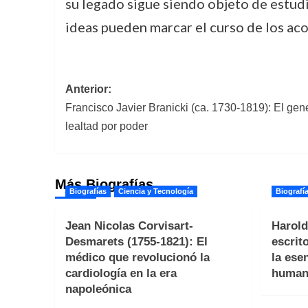
su legado sigue siendo objeto de estud
ideas pueden marcar el curso de los ac
Navegación
Anterior:
Francisco Javier Branicki (ca. 1730-1819): El ge
de
lealtad por poder
entradas
Más Biografías
Biografías
Ciencia y Tecnología
Biografí
Jean Nicolas Corvisart-
Harold
Desmarets (1755-1821): El
escrit
médico que revolucionó la
la ese
cardiología en la era
human
napoleónica