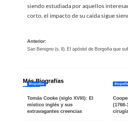
siendo estudiada por aquellos interesa
corto, el impacto de su caída sigue sien
Navegación
Anterior:
San Benigno (s. II). El apóstol de Borgoña que sufr
de
entradas
Más Biografías
Biografías
Biografí
Tomás Cooke (siglo XVIII): El
Cooper
místico inglés y sus
(1768-
extravagantes creencias
cirugí