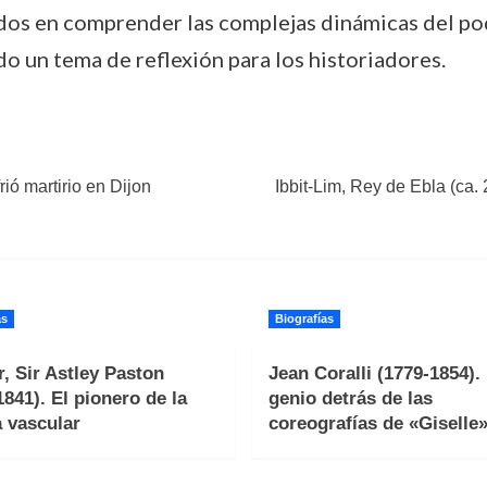
dos en comprender las complejas dinámicas del po
do un tema de reflexión para los historiadores.
ió martirio en Dijon
Ibbit-Lim, Rey de Ebla (ca
as
Biografías
, Sir Astley Paston
Jean Coralli (1779-1854). 
1841). El pionero de la
genio detrás de las
a vascular
coreografías de «Giselle