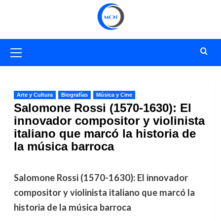
Saltar
al
contenido
Menú
primario
Arte y Cultura
Biografías
Música y Cine
Salomone Rossi (1570-1630): El
innovador compositor y violinista
italiano que marcó la historia de
la música barroca
Salomone Rossi (1570-1630): El innovador
compositor y violinista italiano que marcó la
historia de la música barroca