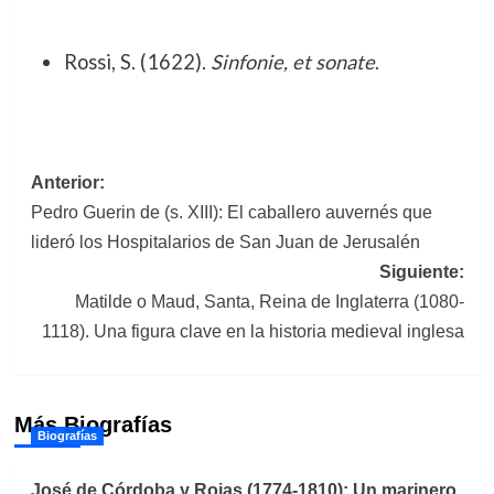
Rossi, S. (1622).
Sinfonie, et sonate
.
Navegación
Anterior:
Pedro Guerin de (s. XIII): El caballero auvernés que
de
lideró los Hospitalarios de San Juan de Jerusalén
entradas
Siguiente:
Matilde o Maud, Santa, Reina de Inglaterra (1080-
1118). Una figura clave en la historia medieval inglesa
Más Biografías
Biografías
José de Córdoba y Rojas (1774-1810): Un marinero