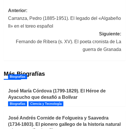
Navegación
Anterior:
Carranza, Pedro (1885-1951). El legado del «Algabeño
de
II» en el toreo español
entradas
Siguiente:
Fernando de Ribera (s. XV). El poeta cronista de La
guerra de Granada
Más Biografías
Biografías
José María Córdova (1799-1829). El Héroe de
Ayacucho que desafió a Bolívar
Biografías
Ciencia y Tecnología
José Andrés Cornide de Folgueira y Saavedra
(1734-1803). El pionero gallego de la historia natural