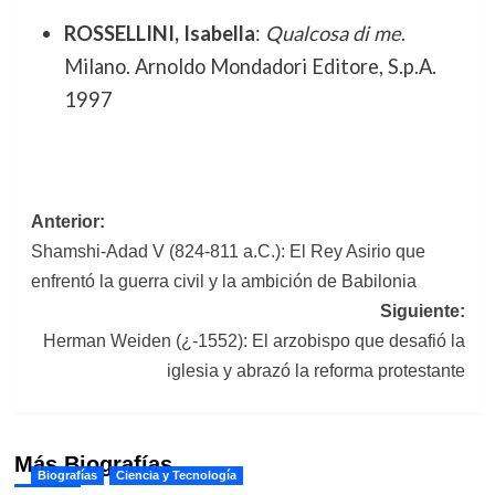
ROSSELLINI, Isabella
:
Qualcosa di me
.
Milano. Arnoldo Mondadori Editore, S.p.A.
1997
Navegación
Anterior:
Shamshi-Adad V (824-811 a.C.): El Rey Asirio que
de
enfrentó la guerra civil y la ambición de Babilonia
entradas
Siguiente:
Herman Weiden (¿-1552): El arzobispo que desafió la
iglesia y abrazó la reforma protestante
Más Biografías
Biografías
Ciencia y Tecnología