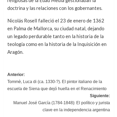
religiosas de la Edad Media gestionaban la
doctrina y las relaciones con los gobernantes.
Nicolás Rosell falleció el 23 de enero de 1362
en Palma de Mallorca, su ciudad natal, dejando
un legado perdurable tanto en la historia de la
teología como en la historia de la Inquisición en
Aragón.
Navegación
Anterior:
Tommè, Luca di (ca. 1330-?). El pintor italiano de la
de
escuela de Siena que dejó huella en el Renacimiento
entradas
Siguiente:
Manuel José García (1784-1848): El político y jurista
clave en la independencia argentina