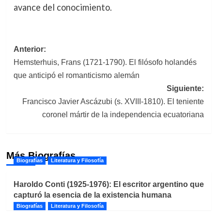
avance del conocimiento.
Navegación
Anterior:
Hemsterhuis, Frans (1721-1790). El filósofo holandés
de
que anticipó el romanticismo alemán
entradas
Siguiente:
Francisco Javier Ascázubi (s. XVIII-1810). El teniente
coronel mártir de la independencia ecuatoriana
Más Biografías
Biografías
Literatura y Filosofía
Haroldo Conti (1925-1976): El escritor argentino que
capturó la esencia de la existencia humana
Biografías
Literatura y Filosofía