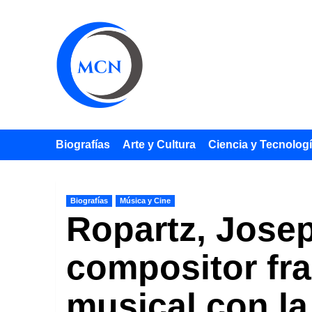
Saltar
al
contenido
Biografías
Arte y Cultura
Ciencia y Tecnolog
Biografías
Música y Cine
Ropartz, Josep
compositor fra
musical con l