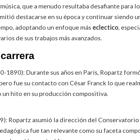
 música, que a menudo resultaba desafiante para los
rmitió destacarse en su época y continuar siendo u
tiempo, adoptando un enfoque más
eclectico
, espec
 varios de sus trabajos más avanzados.
carrera
-1890): Durante sus años en París, Ropartz formó 
ro fue su contacto con César Franck lo que realme
ó un hito en su producción compositiva.
): Ropartz asumió la dirección del Conservatori
edagógica fue tan relevante como su faceta composi