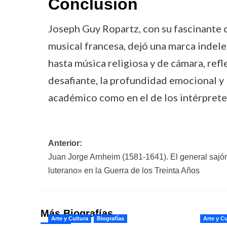
Conclusión
Joseph Guy Ropartz, con su fascinante c
musical francesa, dejó una marca indel
hasta música religiosa y de cámara, refl
desafiante, la profundidad emocional y 
académico como en el de los intérprete
Navegación
Anterior:
Juan Jorge Arnheim (1581-1641). El general saj
de
luterano» en la Guerra de los Treinta Años
entradas
Más Biografías
Arte y Cultura
Biografías
Arte y Cu