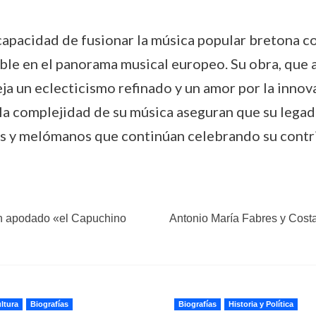
apacidad de fusionar la música popular bretona co
eble en el panorama musical europeo. Su obra, que
eja un eclecticismo refinado y un amor por la inno
la complejidad de su música aseguran que su legad
s y melómanos que continúan celebrando su contrib
ón apodado «el Capuchino
Antonio María Fabres y Costa 
ltura
Biografías
Biografías
Historia y Política