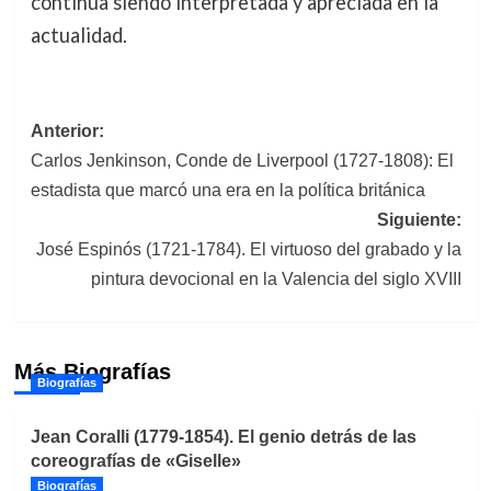
continúa siendo interpretada y apreciada en la
actualidad.
Navegación
Anterior:
Carlos Jenkinson, Conde de Liverpool (1727-1808): El
de
estadista que marcó una era en la política británica
entradas
Siguiente:
José Espinós (1721-1784). El virtuoso del grabado y la
pintura devocional en la Valencia del siglo XVIII
Más Biografías
Biografías
Jean Coralli (1779-1854). El genio detrás de las
coreografías de «Giselle»
Biografías