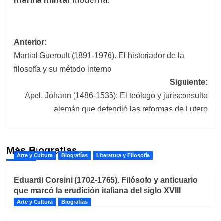
Navegación
Anterior:
Martial Gueroult (1891-1976). El historiador de la
de
filosofía y su método interno
entradas
Siguiente:
Apel, Johann (1486-1536): El teólogo y jurisconsulto
alemán que defendió las reformas de Lutero
Más Biografías
Arte y Cultura
Biografías
Literatura y Filosofía
Eduardi Corsini (1702-1765). Filósofo y anticuario
que marcó la erudición italiana del siglo XVIII
Arte y Cultura
Biografías