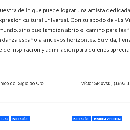
stra de lo que puede lograr una artista dedicada 
xpresión cultural universal. Con su apodo de «La 
 mundo, sino que también abrió el camino para las f
la danza española a nuevos horizontes. Su vida, lle
e de inspiración y admiración para quienes aprecian
nico del Siglo de Oro
Víctor Sklovskij (1893-1
ltura
Biografías
Biografías
Historia y Política