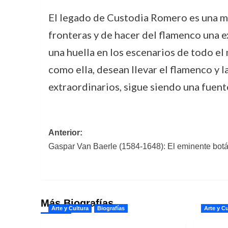
El legado de Custodia Romero es una mue
fronteras y de hacer del flamenco una e
una huella en los escenarios de todo el
como ella, desean llevar el flamenco y 
extraordinarios, sigue siendo una fuent
Navegación
Anterior:
Gaspar Van Baerle (1584-1648): El eminente botá
de
entradas
Más Biografías
Arte y Cultura
Biografías
Arte y Cu