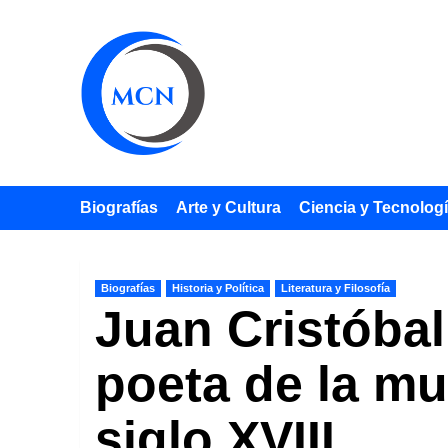
Saltar
al
contenido
Biografías
Arte y Cultura
Ciencia y Tecnolog
Biografías
Historia y Política
Literatura y Filosofía
Juan Cristóbal
poeta de la mue
siglo XVIII