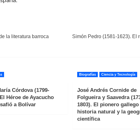
e la literatura barroca
Simón Pedro (1581-1623). El re
as
Biografías
Ciencia y Tecnología
aría Córdova (1799-
José Andrés Cornide de
 El Héroe de Ayacucho
Folgueira y Saavedra (17
safió a Bolívar
1803). El pionero gallego 
historia natural y la geog
científica