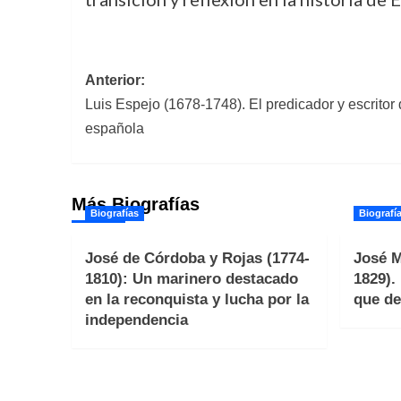
Navegación
Anterior:
Luis Espejo (1678-1748). El predicador y escritor d
de
española
entradas
Más Biografías
Biografías
Biografí
José de Córdoba y Rojas (1774-
José M
1810): Un marinero destacado
1829).
en la reconquista y lucha por la
que de
independencia