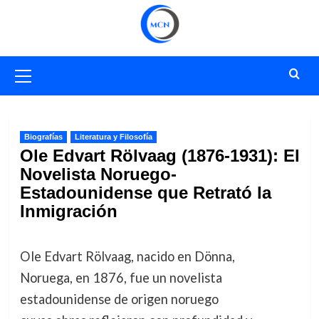
Saltar
al
contenido
Menú
primario
Biografías
Literatura y Filosofía
Ole Edvart Rölvaag (1876-1931): El
Novelista Noruego-
Estadounidense que Retrató la
Inmigración
Ole Edvart Rölvaag, nacido en Dönna,
Noruega, en 1876, fue un novelista
estadounidense de origen noruego